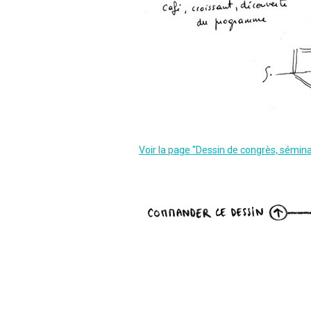
Voir la page "Dessin de congrès, sémina
rage