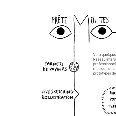
au-pif
Voici quelques
ts de voyages
Réseau interpr
professionnel
musique et art
prototypes de
ketching & illustration
ur