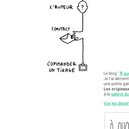
ct
nder un tirage
Le blog "
À quo
Je l’ai alime
une petite gal
Les originaux
à la
galerie du
Voir les dess