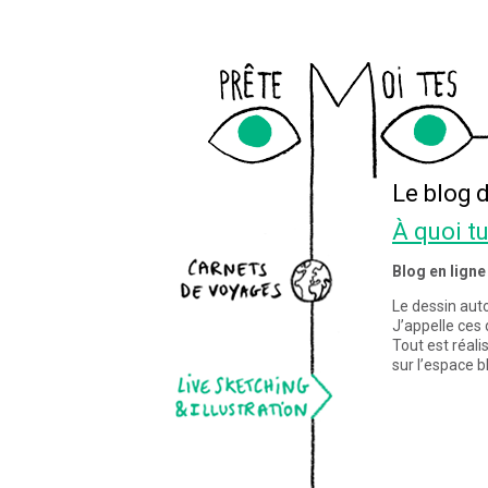
Le blog 
À quoi t
ts de voyages
Blog en ligne
Le dessin aut
J’appelle ces 
Tout est réali
ketching & illustration
sur l’espace b
ur