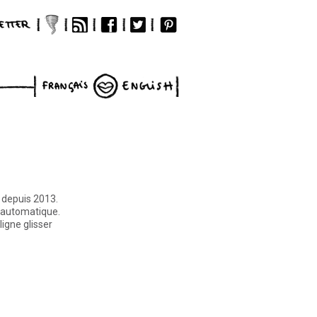
nçais
English
 depuis 2013.
e automatique.
ligne glisser