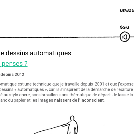
Newsletter
Twister
Feed
Facebook
Twitter
Pinterest
Mute
Fra
de dessins automatiques
u penses ?
 depuis 2012
omatique est une technique que je travaille depuis 2001 et que j’expose
dessins « automatiques », car ils s’inspirent de la démarche de l’écritur
sé au stylo encre, sans brouillon, sans thématique de départ. Je laisse la 
lanc du papier et
les images naissent de l’inconscient
.