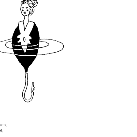
ues,
e,