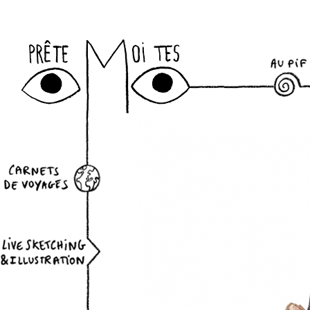
Newslett
au-pif
datepicker