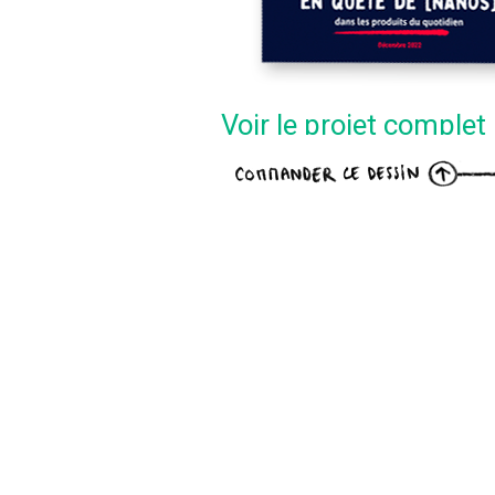
Voir le projet complet
rage