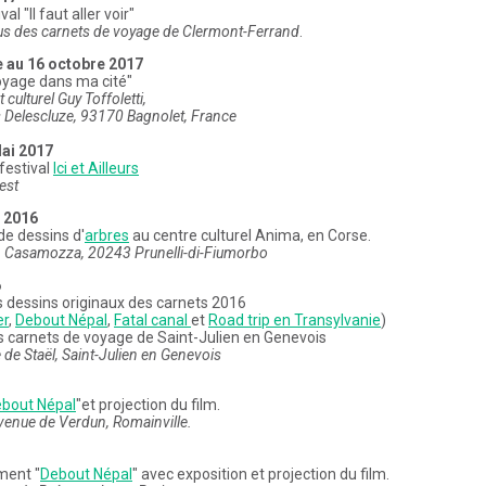
al "Il faut aller voir"
us des carnets de voyage de Clermont-Ferrand
.
 au 16 octobre 2017
oyage dans ma cité"
 culturel Guy Toffoletti,
 Delescluze, 93170 Bagnolet, France
Mai 2017
festival
Ici et Ailleurs
est
 2016
de dessins d'
arbres
au centre culturel Anima, en Corse.
Casamozza, 20243 Prunelli-di-Fiumorbo
6
s dessins originaux des carnets 2016
er
,
Debout Népal
,
Fatal canal
et
Road trip en Transylvanie
)
es carnets de voyage de Saint-Julien en Genevois
e Staël, Saint-Julien en Genevois
bout Népal
"et projection du film.
venue de Verdun, Romainville.
ment "
Debout Népal
" avec exposition et projection du film.