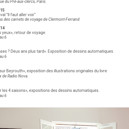
rue du Pré-aux-clercs, Paris.
15
al "Il faut aller voir"
us des carnets de voyage de Clermont-Ferrand
.
14
s yeux», retour de voyage.
au 6
nses ? Deux ans plus tard». Exposition de dessins automatiques.
au 6
 sur Beyrouth», exposition des illustrations originales du livre
x de Radio Nova.
r les 4 saisons», expositions des dessins automatiques.
au 6