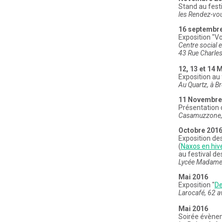
Stand au festiv
les Rendez-vo
16 septembre
Exposition "V
Centre social et
43 Rue Charles
12, 13 et 14 
Exposition au 
Au Quartz, à Br
11 Novembre
Présentation 
Casamuzzone, 
Octobre 201
Exposition de
(
Naxos en hiv
au festival d
Lycée Madame d
Mai 2016
Exposition "
De
Larocafé, 62 a
Mai 2016
Soirée évène