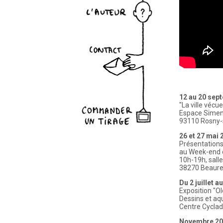
ct
nder un tirage
12 au 20 sep
"La ville vécue
Espace Simen
93110 Rosny-
26 et 27 mai 
Présentation
au Week-end d
10h-19h, sall
38270 Beaure
Du 2 juillet a
Exposition "O
Dessins et aqu
Centre Cyclad
Novembre 20