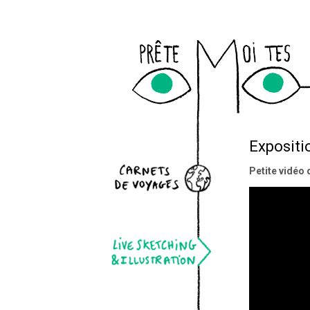
Expositi
ts de voyages
Petite vidéo 
ketching & illustration
ur