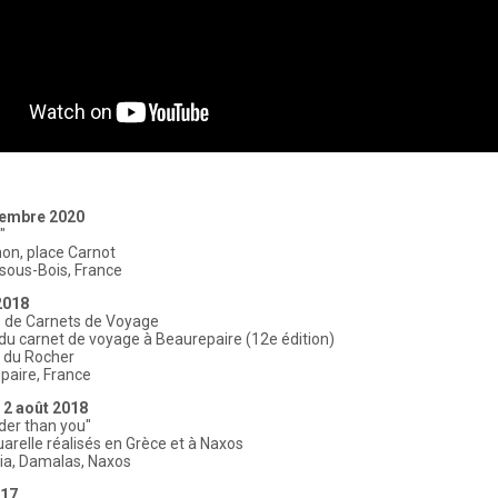
tembre 2020
"
on, place Carnot
sous-Bois, France
2018
s de Carnets de Voyage
u carnet de voyage à Beaurepaire (12e édition)
e du Rocher
paire, France
u 2 août 2018
lder than you"
arelle réalisés en Grèce et à Naxos
ia, Damalas, Naxos
17