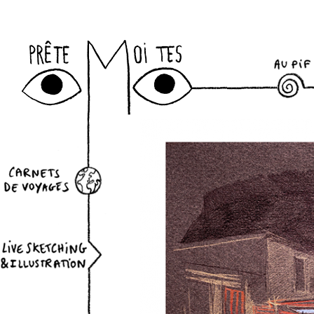
Newslett
au-pif
datepicker