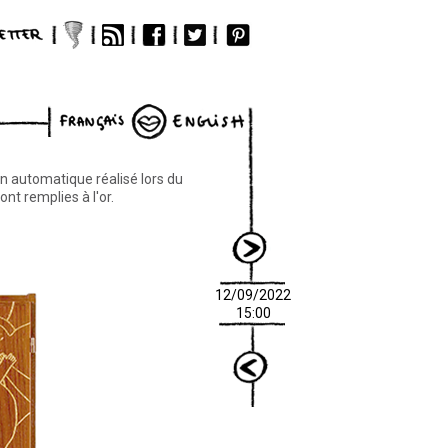
nçais
English
sin automatique réalisé lors du
nt remplies à l'or.
next
12/09/2022
15:00
previous