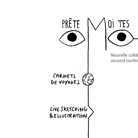
au-pif
Nouvelle coll
second confine
ts de voyages
ketching & illustration
ur