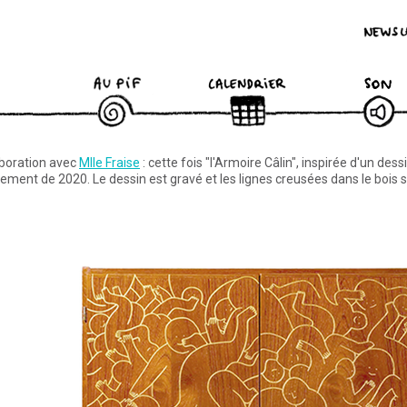
Newsletter
Twister
Feed
Facebook
Twitter
Pinterest
datepicker
Mute
Fra
aboration avec
Mlle Fraise
: cette fois "l'Armoire Câlin", inspirée d'un des
ment de 2020. Le dessin est gravé et les lignes creusées dans le bois so