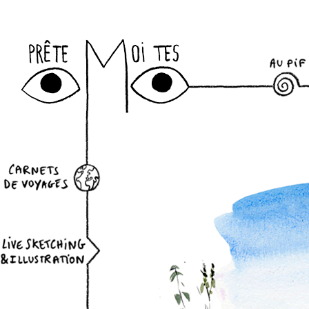
Newslett
au-pif
datepicker